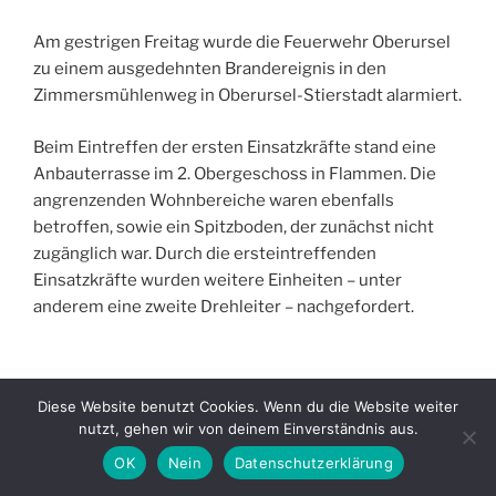
Am gestrigen Freitag wurde die Feuerwehr Oberursel
zu einem ausgedehnten Brandereignis in den
Zimmersmühlenweg in Oberursel-Stierstadt alarmiert.
Beim Eintreffen der ersten Einsatzkräfte stand eine
Anbauterrasse im 2. Obergeschoss in Flammen. Die
angrenzenden Wohnbereiche waren ebenfalls
betroffen, sowie ein Spitzboden, der zunächst nicht
zugänglich war. Durch die ersteintreffenden
Einsatzkräfte wurden weitere Einheiten – unter
anderem eine zweite Drehleiter – nachgefordert.
Diese Website benutzt Cookies. Wenn du die Website weiter
Die Bewohner des betroffenen Objekts – zwei
nutzt, gehen wir von deinem Einverständnis aus.
Erwachsene und zwei Kinder –blieben
glücklicherweise weitgehend unverletzt, die
OK
Nein
Datenschutzerklärung
Betreuung erfolgte durch den Rettungsdienst,