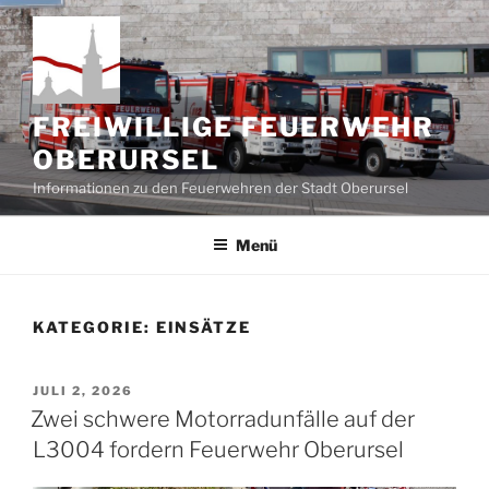
Zum
Inhalt
springen
FREIWILLIGE FEUERWEHR
OBERURSEL
Informationen zu den Feuerwehren der Stadt Oberursel
Menü
KATEGORIE:
EINSÄTZE
VERÖFFENTLICHT
JULI 2, 2026
AM
Zwei schwere Motorradunfälle auf der
L3004 fordern Feuerwehr Oberursel