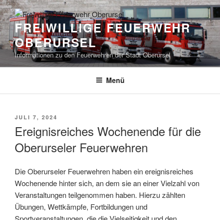
Zum
Inhalt
FREIWILLIGE FEUERWEHR
springen
OBERURSEL
Informationen zu den Feuerwehren der Stadt Oberursel
Menü
VERÖFFENTLICHT
JULI 7, 2024
AM
Ereignisreiches Wochenende für die
Oberurseler Feuerwehren
Die Oberurseler Feuerwehren haben ein ereignisreiches
Wochenende hinter sich, an dem sie an einer Vielzahl von
Veranstaltungen teilgenommen haben. Hierzu zählten
Übungen, Wettkämpfe, Fortbildungen und
Sportveranstaltungen, die die Vielseitigkeit und den