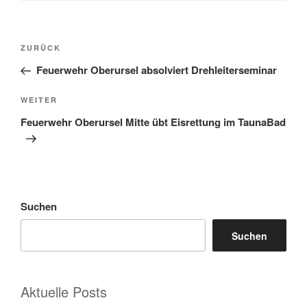
Beitragsnavigation
Vorheriger
ZURÜCK
Beitrag
Feuerwehr Oberursel absolviert Drehleiterseminar
Nächster
WEITER
Beitrag
Feuerwehr Oberursel Mitte übt Eisrettung im TaunaBad
Suchen
Suchen
Aktuelle Posts