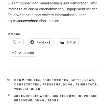
Zusammenhalt der Kameradinnen und Kameraden. Wer
Interesse an einem ehrenamtlichen Engagement bei der
Feuerwehr hat, findet weitere Informationen unter:
https://feuerwehren-oberursel.de
.
Teilen mit:
X
Facebook
E-Mail
WhatsApp
KATEGORIEN
BOMMERSHEIM
,
FEUERWEHREN
,
MITTE
,
NEWS
,
OBERSTEDTEN
,
PRESSEMELDUNG
,
STIERSTADT
,
WEISSKIRCHEN
SCHLAGWÖRTER
JUGENDFEUERWEHR
,
MINIFEUERWEHR
,
PRESSE
,
PRESSEMELDUNG
,
SPORT