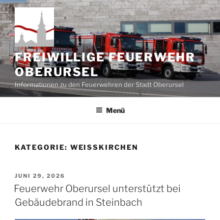
Zum
Inhalt
springen
FREIWILLIGE FEUERWEHR
OBERURSEL
Informationen zu den Feuerwehren der Stadt Oberursel
Menü
KATEGORIE:
WEISSKIRCHEN
VERÖFFENTLICHT
JUNI 29, 2026
AM
Feuerwehr Oberursel unterstützt bei
Gebäudebrand in Steinbach