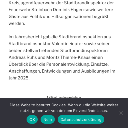
Kreisjugendfeuerwehr, der Stadtbrandinspektor der
Feuerwehr Steinbach Dominik Hagen sowie weitere
Gäste aus Politik und Hilfsorganisationen begrüßt
werden.
Im Jahresbericht gab die Stadtbrandinspektion aus
Stadtbrandinspektor Valentin Reuter sowie seinen
beiden stellvertretenden Stadtbrandinspektoren
Andreas Ruhs und Moritz Thieme-Knaus einen
Überblick über die Personalentwicklung, Einsätze,
Anschaffungen, Entwicklungen und Ausbildungen im
Jahr 2025.
Mitgliederzahlen
der Feuerwehr
Diese Website benutzt Cookies. Wenn du die Website weiter
nutzt, gehen wir von deinem Einverständnis aus.
Oberursel für
das Berichtsjahr
OK
Nein
Datenschutzerklärung
2025.