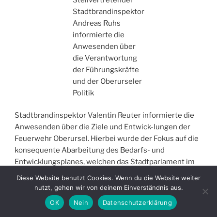
Stadtbrandinspektor
Andreas Ruhs
informierte die
Anwesenden über
die Verantwortung
der Führungskräfte
und der Oberurseler
Politik
Stadtbrandinspektor Valentin Reuter informierte die
Anwesenden über die Ziele und Entwick-lungen der
Feuerwehr Oberursel. Hierbei wurde der Fokus auf die
konsequente Abarbeitung des Bedarfs- und
Entwicklungsplanes, welchen das Stadtparlament im
Jahr 2019 beschlossen hat, gelegt. Im Bereich der
Diese Website benutzt Cookies. Wenn du die Website weiter
Fahrzeugbeschaffung konnten in den vergangenen
nutzt, gehen wir von deinem Einverständnis aus.
Jahren einige Fahrzeuge ersatzbeschafft werden. Auch
OK
Nein
Datenschutzerklärung
auf besondere Gefahren, wie die Waldbrandsituation