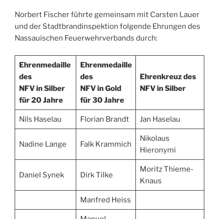
Norbert Fischer führte gemeinsam mit Carsten Lauer
und der Stadtbrandinspektion folgende Ehrungen des
Nassauischen Feuerwehrverbands durch:
Ehrenmedaille
Ehrenmedaille
des
des
Ehrenkreuz des
NFV in Silber
NFV in Gold
NFV in Silber
für 20 Jahre
für 30 Jahre
Nils Haselau
Florian Brandt
Jan Haselau
Nikolaus
Nadine Lange
Falk Krammich
Hieronymi
Moritz Thieme-
Daniel Synek
Dirk Tilke
Knaus
Manfred Heiss
Manuel