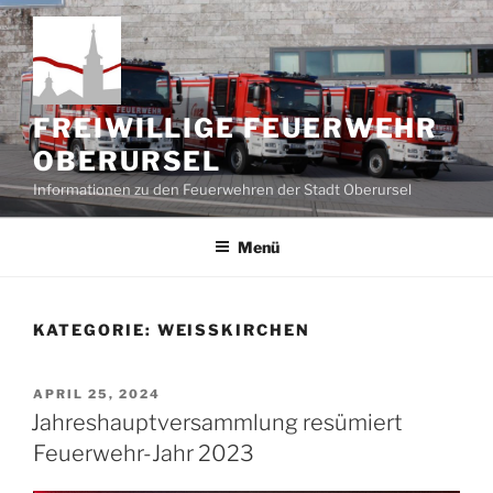
Zum
Inhalt
springen
FREIWILLIGE FEUERWEHR
OBERURSEL
Informationen zu den Feuerwehren der Stadt Oberursel
Menü
KATEGORIE:
WEISSKIRCHEN
VERÖFFENTLICHT
APRIL 25, 2024
AM
Jahreshauptversammlung resümiert
Feuerwehr-Jahr 2023