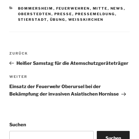
KATEGORIEN
BOMMERSHEIM
,
FEUERWEHREN
,
MITTE
,
NEWS
,
OBERSTEDTEN
,
PRESSE
,
PRESSEMELDUNG
,
STIERSTADT
,
ÜBUNG
,
WEISSKIRCHEN
Beitragsnavigation
Vorheriger
ZURÜCK
Beitrag
Heißer Samstag für die Atemschutzgeräteträger
Nächster
WEITER
Beitrag
Einsatz der Feuerwehr Oberursel bei der
Bekämpfung der invasiven Asiatischen Hornisse
Suchen
Suchen