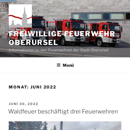
Zum
Inhalt
springen
FREIWILLIGE FEUERWEHR
OBERURSEL
Informationen zu den Feuerwehren der Stadt Oberursel
Menü
MONAT:
JUNI 2022
VERÖFFENTLICHT
JUNI 30, 2022
AM
Waldfeuer beschäftigt drei Feuerwehren