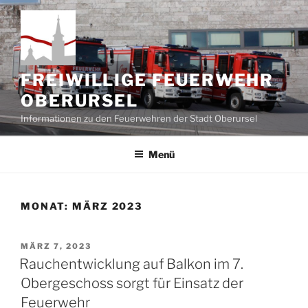
Zum
Inhalt
springen
FREIWILLIGE FEUERWEHR
OBERURSEL
Informationen zu den Feuerwehren der Stadt Oberursel
Menü
MONAT:
MÄRZ 2023
VERÖFFENTLICHT
MÄRZ 7, 2023
AM
Rauchentwicklung auf Balkon im 7.
Obergeschoss sorgt für Einsatz der
Feuerwehr