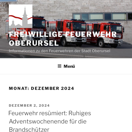
Zum
Inhalt
springen
FREIWILLIGE FEUERWEHR
OBERURSEL
Informationen zu den Feuerwehren der Stadt Oberursel
Menü
MONAT:
DEZEMBER 2024
VERÖFFENTLICHT
DEZEMBER 2, 2024
AM
Feuerwehr resümiert: Ruhiges
Adventswochenende für die
Brandschützer