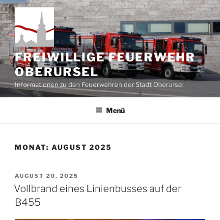
Zum
Inhalt
springen
FREIWILLIGE FEUERWEHR
OBERURSEL
Informationen zu den Feuerwehren der Stadt Oberursel
Menü
MONAT:
AUGUST 2025
VERÖFFENTLICHT
AUGUST 20, 2025
AM
Vollbrand eines Linienbusses auf der
B455