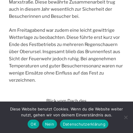
Marxstraße. Diese bewährte Zusammenarbeit trug
auch in diesem Jahr wesentlich zur Sicherheit der
Besucherinnen und Besucher bei.
Am Freitagabend war zudem eine leicht gewittrige
Wetterlage zu beobachten. Diese führte erst kurz vor
Ende des Festbetriebs zu mehreren Regenschauern
über Oberursel. Insgesamt blieb das Brunnenfest aus
Sicht der Feuerwehr jedoch ruhig. Bei angenehmen
Temperaturen und guter Besucherresonanz waren nur
wenige Einsätze ohne Einfluss auf das Fest zu
verzeichnen.
Blick vom Dach des
Fahrzeuges der
Diese Website benutzt Cookies. Wenn du die Website weiter
nutzt, gehen wir von deinem Einverständnis aus.
Brunnenfestwache
auf die gut
OK
Nein
Datenschutzerklärung
besuchte Bleiche.