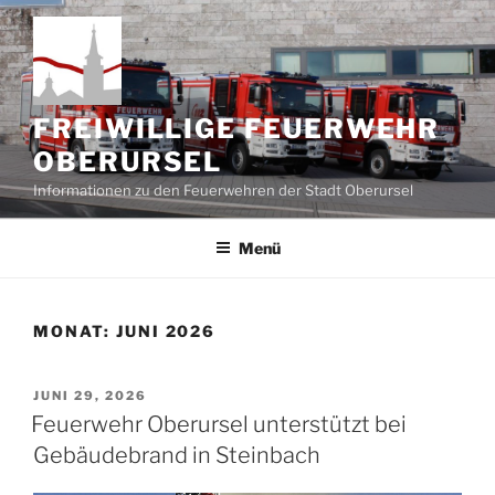
Zum
Inhalt
springen
FREIWILLIGE FEUERWEHR
OBERURSEL
Informationen zu den Feuerwehren der Stadt Oberursel
Menü
MONAT:
JUNI 2026
VERÖFFENTLICHT
JUNI 29, 2026
AM
Feuerwehr Oberursel unterstützt bei
Gebäudebrand in Steinbach