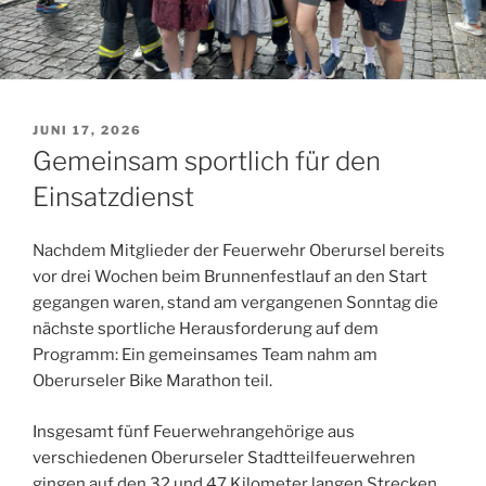
VERÖFFENTLICHT
JUNI 17, 2026
AM
Gemeinsam sportlich für den
Einsatzdienst
Nachdem Mitglieder der Feuerwehr Oberursel bereits
vor drei Wochen beim Brunnenfestlauf an den Start
gegangen waren, stand am vergangenen Sonntag die
nächste sportliche Herausforderung auf dem
Programm: Ein gemeinsames Team nahm am
Oberurseler Bike Marathon teil.
Insgesamt fünf Feuerwehrangehörige aus
verschiedenen Oberurseler Stadtteilfeuerwehren
gingen auf den 32 und 47 Kilometer langen Strecken