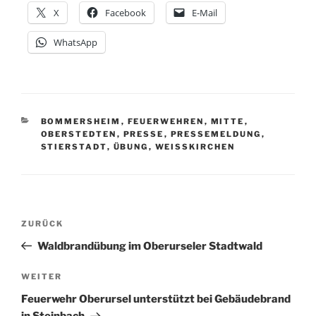
X
Facebook
E-Mail
WhatsApp
KATEGORIEN
BOMMERSHEIM
,
FEUERWEHREN
,
MITTE
,
OBERSTEDTEN
,
PRESSE
,
PRESSEMELDUNG
,
STIERSTADT
,
ÜBUNG
,
WEISSKIRCHEN
Beitragsnavigation
Vorheriger
ZURÜCK
Beitrag
Waldbrandübung im Oberurseler Stadtwald
Nächster
WEITER
Beitrag
Feuerwehr Oberursel unterstützt bei Gebäudebrand