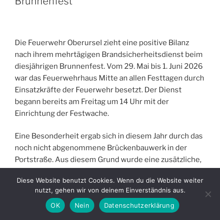
Brunnenfest
Die Feuerwehr Oberursel zieht eine positive Bilanz
nach ihrem mehrtägigen Brandsicherheitsdienst beim
diesjährigen Brunnenfest. Vom 29. Mai bis 1. Juni 2026
war das Feuerwehrhaus Mitte an allen Festtagen durch
Einsatzkräfte der Feuerwehr besetzt. Der Dienst
begann bereits am Freitag um 14 Uhr mit der
Einrichtung der Festwache.
Eine Besonderheit ergab sich in diesem Jahr durch das
noch nicht abgenommene Brückenbauwerk in der
Portstraße. Aus diesem Grund wurde eine zusätzliche,
einmalige Festwache auf der Bleiche eingerichtet, um
Diese Website benutzt Cookies. Wenn du die Website weiter
auch in diesem Bereich eine schnelle Erreichbarkeit
nutzt, gehen wir von deinem Einverständnis aus.
und Absicherung gewährleisten zu können.
OK
Nein
Datenschutzerklärung