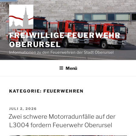
Zum
Inhalt
springen
FREIWILLIGE FEUERWEHR
OBERURSEL
Informationen zu den Feuerwehren der Stadt Oberursel
Menü
KATEGORIE:
FEUERWEHREN
VERÖFFENTLICHT
JULI 2, 2026
AM
Zwei schwere Motorradunfälle auf der
L3004 fordern Feuerwehr Oberursel