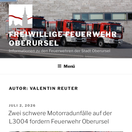
Zum
Inhalt
springen
FREIWILLIGE FEUERWEHR
OBERURSEL
Informationen zu den Feuerwehren der Stadt Oberursel
Menü
AUTOR:
VALENTIN REUTER
VERÖFFENTLICHT
JULI 2, 2026
AM
Zwei schwere Motorradunfälle auf der
L3004 fordern Feuerwehr Oberursel