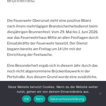
Brunnenfest
Die Feuerwehr Oberursel zieht eine positive Bilanz
nach ihrem mehrtägigen Brandsicherheitsdienst beim
diesjährigen Brunnenfest. Vom 29. Mai bis 1. Juni 2026
war das Feuerwehrhaus Mitte an allen Festtagen durch
Einsatzkräfte der Feuerwehr besetzt. Der Dienst
begann bereits am Freitag um 14 Uhr mit der
Einrichtung der Festwache.
Eine Besonderheit ergab sich in diesem Jahr durch das
noch nicht abgenommene Brückenbauwerk in der
Portstraße. Aus diesem Grund wurde eine zusätzliche,
einmalige Festwache auf der Bleiche eingerichtet, um
Diese Website benutzt Cookies. Wenn du die Website weiter
auch in diesem Bereich eine schnelle Erreichbarkeit
nutzt, gehen wir von deinem Einverständnis aus.
und Absicherung gewährleisten zu können.
OK
Nein
Datenschutzerklärung