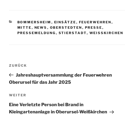
KATEGORIEN
BOMMERSHEIM
,
EINSÄTZE
,
FEUERWEHREN
,
MITTE
,
NEWS
,
OBERSTEDTEN
,
PRESSE
,
PRESSEMELDUNG
,
STIERSTADT
,
WEISSKIRCHEN
Beitragsnavigation
Vorheriger
ZURÜCK
Beitrag
Jahreshauptversammlung der Feuerwehren
Oberursel für das Jahr 2025
Nächster
WEITER
Beitrag
Eine Verletzte Person bei Brand in
Kleingartenanlage in Oberursel-Weißkirchen