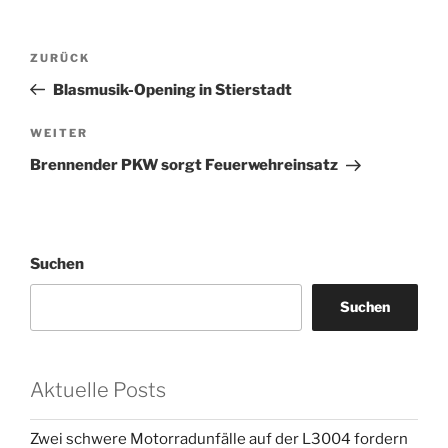
Beitragsnavigation
Vorheriger
ZURÜCK
Beitrag
Blasmusik-Opening in Stierstadt
Nächster
WEITER
Beitrag
Brennender PKW sorgt Feuerwehreinsatz
Suchen
Suchen
Aktuelle Posts
Zwei schwere Motorradunfälle auf der L3004 fordern