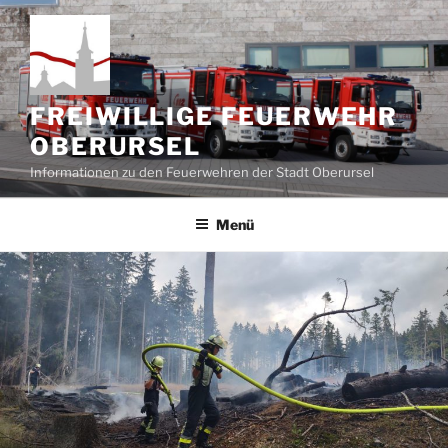
Zum
Inhalt
springen
FREIWILLIGE FEUERWEHR
OBERURSEL
Informationen zu den Feuerwehren der Stadt Oberursel
Menü