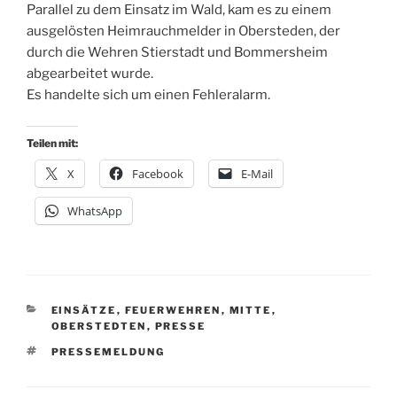
Parallel zu dem Einsatz im Wald, kam es zu einem
ausgelösten Heimrauchmelder in Obersteden, der
durch die Wehren Stierstadt und Bommersheim
abgearbeitet wurde.
Es handelte sich um einen Fehleralarm.
Teilen mit:
X
Facebook
E-Mail
WhatsApp
KATEGORIEN
EINSÄTZE
,
FEUERWEHREN
,
MITTE
,
OBERSTEDTEN
,
PRESSE
SCHLAGWÖRTER
PRESSEMELDUNG