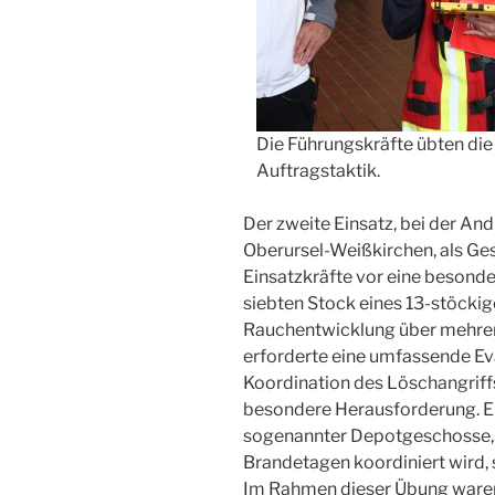
Die Führungskräfte übten di
Auftragstaktik.
Der zweite Einsatz, bei der An
Oberursel-Weißkirchen, als Gesa
Einsatzkräfte vor eine besonde
siebten Stock eines 13-stöcki
Rauchentwicklung über mehrer
erforderte eine umfassende Ev
Koordination des Löschangriffs
besondere Herausforderung. Ei
sogenannter Depotgeschosse, a
Brandetagen koordiniert wird, si
Im Rahmen dieser Übung waren