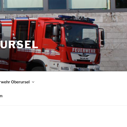
RURSEL
rwehr Oberursel
um