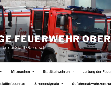
IGE FEUERWEHR OBE
ren der Stadt Oberursel
Mitmachen
Stadtteilwehren
Leitung der Feue
tfallinfopunkte
Sirenensignale
Gefahrenabwehrzentr