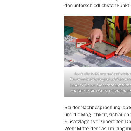
den unterschiedlichsten Funkti
Auch die in Oberursel auf viele
Feuerwehrfahrzeugen vorhande
Tablet-PCs zur Einsatzunterstütz
wurden in die Übung eingebunde
Bei der Nachbesprechung lobt
und die Möglichkeit, sich auc
Einsatzlagen vorzubereiten. Da
Wehr Mitte, der das Training mi