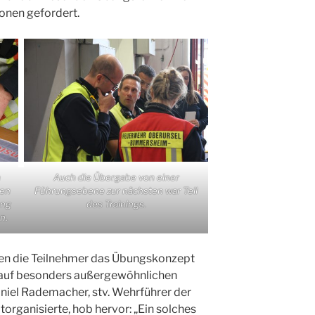
onen gefordert.
n
Auch die Übergabe von einer
nen
Führungsebene zur nächsten war Teil
ung
des Trainings.
n.
en die Teilnehmer das Übungskonzept
h auf besonders außergewöhnlichen
niel Rademacher, stv. Wehrführer der
torganisierte, hob hervor: „Ein solches