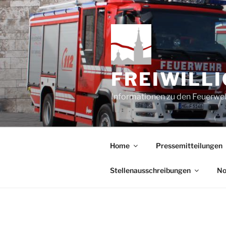
Zum
Inhalt
springen
FREIWILL
Informationen zu den Feuerweh
Home
Pressemitteilungen
Stellenausschreibungen
No