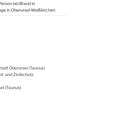
Person bei Brand in
age in Oberursel-Weißkirchen
Stadt Oberursel (Taunus)
d- und Zivilschutz
el (Taunus)