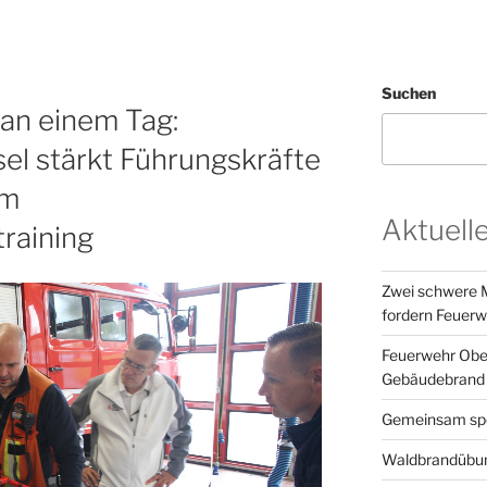
Suchen
an einem Tag:
el stärkt Führungskräfte
em
Aktuell
training
Zwei schwere M
fordern Feuerw
Feuerwehr Ober
Gebäudebrand 
Gemeinsam spor
Waldbrandübun