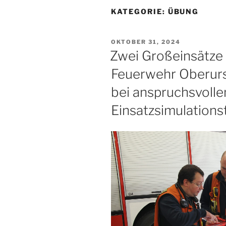
KATEGORIE:
ÜBUNG
VERÖFFENTLICHT
OKTOBER 31, 2024
AM
Zwei Großeinsätze 
Feuerwehr Oberurs
bei anspruchsvoll
Einsatzsimulations