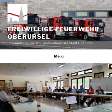
Zum
Inhalt
springen
FREIWILLIGE FEUERWEHR
OBERURSEL
Informationen zu den Feuerwehren der Stadt Oberursel
Menü