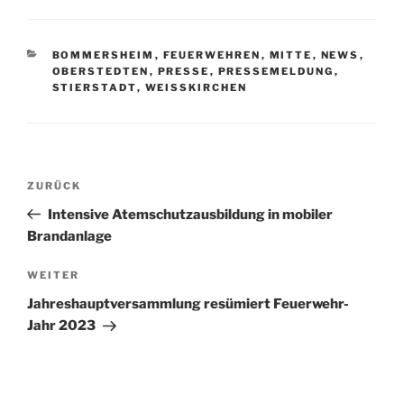
KATEGORIEN
BOMMERSHEIM
,
FEUERWEHREN
,
MITTE
,
NEWS
,
OBERSTEDTEN
,
PRESSE
,
PRESSEMELDUNG
,
STIERSTADT
,
WEISSKIRCHEN
Beitragsnavigation
Vorheriger
ZURÜCK
Beitrag
Intensive Atemschutzausbildung in mobiler
Brandanlage
Nächster
WEITER
Beitrag
Jahreshauptversammlung resümiert Feuerwehr-
Jahr 2023