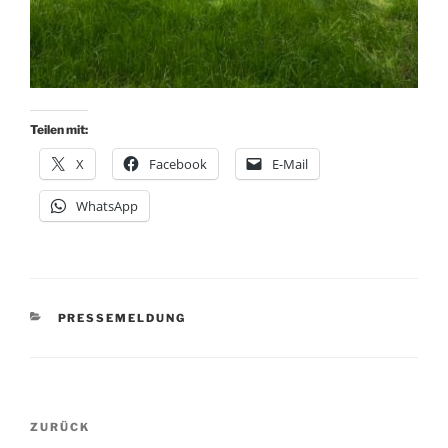
Teilen mit:
X
Facebook
E-Mail
WhatsApp
KATEGORIEN
PRESSEMELDUNG
Beitragsnavigation
Vorheriger
ZURÜCK