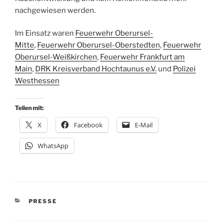
nachgewiesen werden.
Im Einsatz waren
Feuerwehr Oberursel-
Mitte
,
Feuerwehr Oberursel-Oberstedten
,
Feuerwehr
Oberursel-Weißkirchen
,
Feuerwehr Frankfurt am
Main
,
DRK Kreisverband Hochtaunus e.V.
und
Polizei
Westhessen
Teilen mit:
X
Facebook
E-Mail
WhatsApp
KATEGORIEN
PRESSE