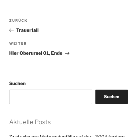
Beitragsnavigation
Vorheriger
ZURÜCK
Beitrag
Trauerfall
Nächster
WEITER
Beitrag
Hier Oberursel 01, Ende
Suchen
Suchen
Aktuelle Posts