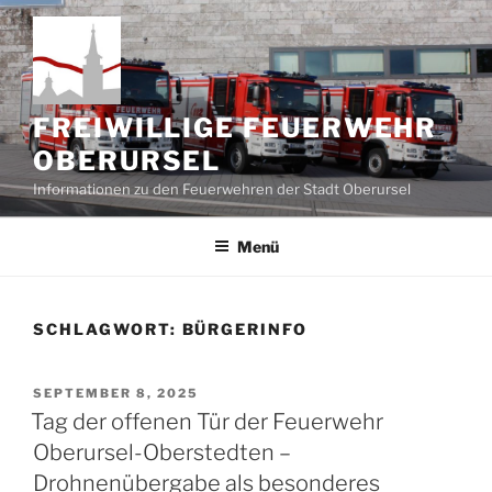
Zum
Inhalt
springen
FREIWILLIGE FEUERWEHR
OBERURSEL
Informationen zu den Feuerwehren der Stadt Oberursel
Menü
SCHLAGWORT:
BÜRGERINFO
VERÖFFENTLICHT
SEPTEMBER 8, 2025
AM
Tag der offenen Tür der Feuerwehr
Oberursel-Oberstedten –
Drohnenübergabe als besonderes