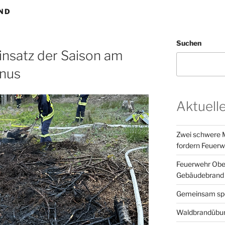
ND
Suchen
insatz der Saison am
unus
Aktuell
Zwei schwere M
fordern Feuerw
Feuerwehr Ober
Gebäudebrand 
Gemeinsam spor
Waldbrandübun