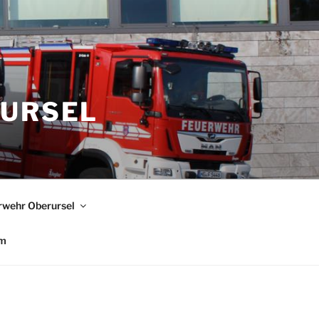
RURSEL
rwehr Oberursel
um