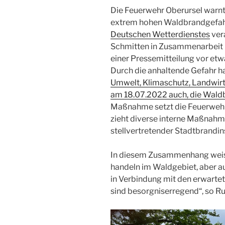
Die Feuerwehr Oberursel warnt
extrem hohen Waldbrandgefah
Deutschen Wetterdienstes
ver
Schmitten in Zusammenarbeit 
einer Pressemitteilung vor etw
Durch die anhaltende Gefahr h
Umwelt, Klimaschutz, Landwirt
am 18.07.2022 auch, die Wald
Maßnahme setzt die Feuerwehr
zieht diverse interne Maßnahme
stellvertretender Stadtbrandi
In diesem Zusammenhang weist
handeln im Waldgebiet, aber au
in Verbindung mit den erwart
sind besorgniserregend“, so Ru