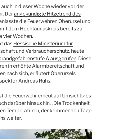
 auch in dieser Woche wieder vor der
r. Der
angekündigte Hitzetrend des
anlasste die Feuerwehren Oberursel und
mit dem Hochtaunuskreis bereits zu
a vier Wochen.
at das
Hessische Ministerium für
schaft und Verbraucherschutz, heute
brandgefahrenstufe A ausgerufen
. Diese
en in erhöhte Alarmbereitschaft und
n nach sich, erläutert Oberursels
nspektor Andreas Ruhs.
 die Feuerwehr erneut auf Umsichtiges
ch darüber hinaus hin. „Die Trockenheit
eten Temperaturen, der kommenden Tage
hs weiter.