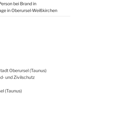
Person bei Brand in
age in Oberursel-Weißkirchen
Stadt Oberursel (Taunus)
d- und Zivilschutz
el (Taunus)