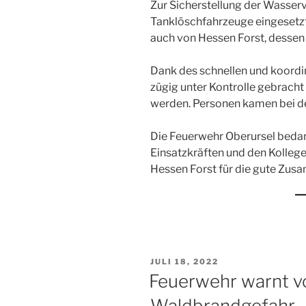
Zur Sicherstellung der Wasse
Tanklöschfahrzeuge eingesetzt
auch von Hessen Forst, dessen 
Dank des schnellen und koordi
zügig unter Kontrolle gebracht
werden. Personen kamen bei de
Die Feuerwehr Oberursel bedank
Einsatzkräften und den Kolle
Hessen Forst für die gute Zus
VERÖFFENTLICHT
JULI 18, 2022
AM
Feuerwehr warnt v
Waldbrandgefahr