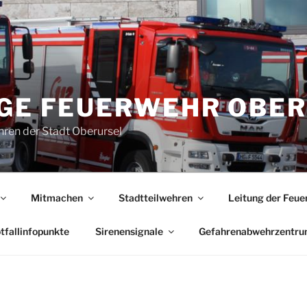
IGE FEUERWEHR OBE
ren der Stadt Oberursel
Mitmachen
Stadtteilwehren
Leitung der Feue
tfallinfopunkte
Sirenensignale
Gefahrenabwehrzentr