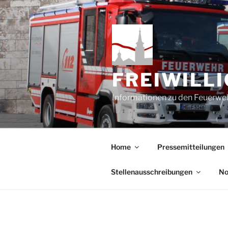
Zum
Inhalt
springen
FREIWILL
Informationen zu den Feuerweh
Home
Pressemitteilungen
Stellenausschreibungen
No