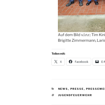
Auf dem Bild v.l.n.r.: Tim Ki
Brigitte Zimmermann, Lari
Teilen mit:
X
Facebook
E-
KATEGORIEN
NEWS
,
PRESSE
,
PRESSEME
SCHLAGWÖRTER
JUGENDFEUERWEHR