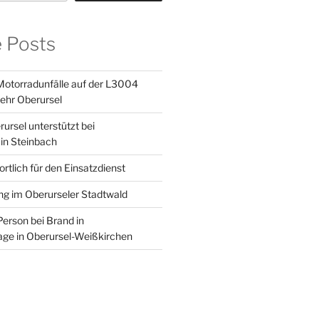
e Posts
otorradunfälle auf der L3004
ehr Oberursel
ursel unterstützt bei
in Steinbach
tlich für den Einsatzdienst
g im Oberurseler Stadtwald
Person bei Brand in
age in Oberursel-Weißkirchen