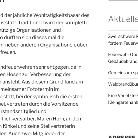
 der jährliche Wohltätigkeitsbasar des
Aktuell
s statt. Traditionell wird der komplette
nützige Organisationen und
Zwei schwere M
 durften sich dieses mal die
fordern Feuerw
n, neben anderen Organisationen, über
freuen.
Feuerwehr Ober
Gebäudebrand 
dfeuerwehren sehr entgegen, da in
Gemeinsam spor
uen Hosen zur Verbesserung der
g ansteht. Aus diesem Grund fand am
Waldbrandübun
gemeinsamer Fototermin im
Eine Verletzte 
statt, bei der symbolisch die ersten
Kleingartenanl
l, vertreten durch die Vorsitzende
rstandsmitglied und
tlichkeitsarbeit Maren Horn, an den
inkel und seine Stellvertreterin
n. Auch zwei Mitglieder der
ADRESSE