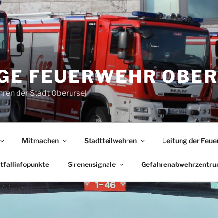
IGE FEUERWEHR OBE
ren der Stadt Oberursel
Mitmachen
Stadtteilwehren
Leitung der Feue
tfallinfopunkte
Sirenensignale
Gefahrenabwehrzentr