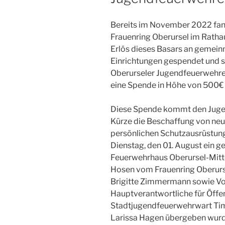
Bereits im November 2022 fand
Frauenring Oberursel im Rathau
Erlös dieses Basars an gemein
Einrichtungen gespendet und so
Oberurseler Jugendfeuerwehre
eine Spende in Höhe von 500€ 
Diese Spende kommt den Jugen
Kürze die Beschaffung von ne
persönlichen Schutzausrüstun
Dienstag, den 01. August ein 
Feuerwehrhaus Oberursel-Mitte 
Hosen vom Frauenring Oberurse
Brigitte Zimmermann sowie Vo
Hauptverantwortliche für Öffen
Stadtjugendfeuerwehrwart Tim K
Larissa Hagen übergeben wurde