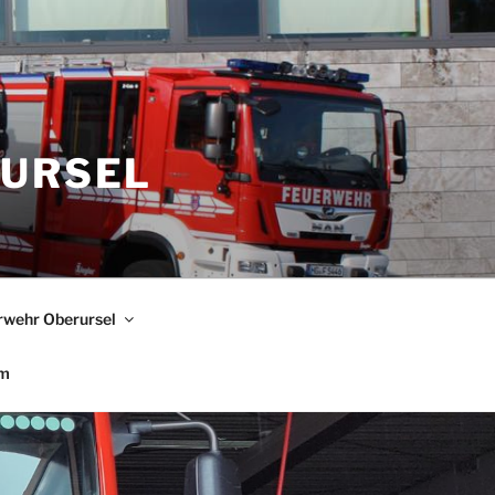
RURSEL
rwehr Oberursel
um