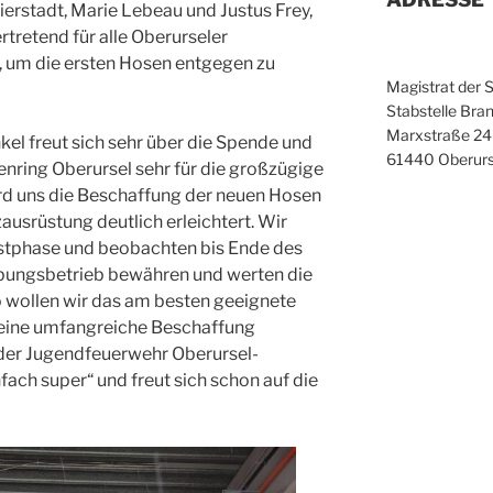
erstadt, Marie Lebeau und Justus Frey,
tretend für alle Oberurseler
um die ersten Hosen entgegen zu
Magistrat der 
Stabstelle Bran
Marxstraße 24
el freut sich sehr über die Spende und
61440 Oberurs
enring Oberursel sehr für die großzügige
rd uns die Beschaffung der neuen Hosen
zausrüstung deutlich erleichtert. Wir
Testphase und beobachten bis Ende des
Übungsbetrieb bewähren und werten die
o wollen wir das am besten geeignete
eine umfangreiche Beschaffung
 der Jugendfeuerwehr Oberursel-
nfach super“ und freut sich schon auf die