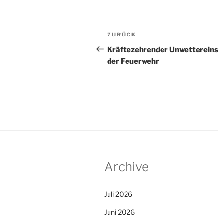
Beitragsnavigation
Vorheriger
ZURÜCK
Beitrag
Kräftezehrender Unwettereins
der Feuerwehr
Archive
Juli 2026
Juni 2026