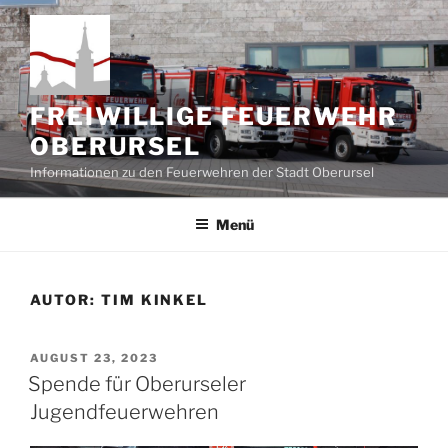
Zum
Inhalt
springen
FREIWILLIGE FEUERWEHR
OBERURSEL
Informationen zu den Feuerwehren der Stadt Oberursel
Menü
AUTOR:
TIM KINKEL
VERÖFFENTLICHT
AUGUST 23, 2023
AM
Spende für Oberurseler
Jugendfeuerwehren