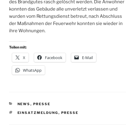
des Brandgutes rasch gelöscht werden. Die Anwohner
konnten das Gebäude alle unverletzt verlassen und
wurden vom Rettungsdienst betreut, nach Abschluss
der Maßnahmen der Feuerwehr konnten sie wieder in
ihre Wohnungen.
Teilen mit:
X
Facebook
E-Mail
WhatsApp
KATEGORIEN
NEWS
,
PRESSE
SCHLAGWÖRTER
EINSATZMELDUNG
,
PRESSE