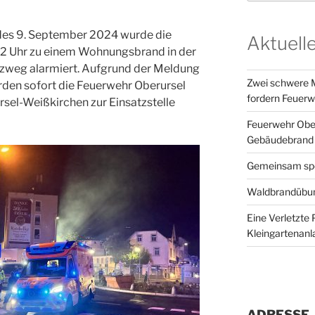
des 9. September 2024 wurde die
Aktuell
22 Uhr zu einem Wohnungsbrand in der
lzweg alarmiert. Aufgrund der Meldung
Zwei schwere M
den sofort die Feuerwehr Oberursel
fordern Feuerw
sel-Weißkirchen zur Einsatzstelle
Feuerwehr Ober
Gebäudebrand 
Gemeinsam spor
Waldbrandübun
Eine Verletzte 
Kleingartenanl
ADRESSE