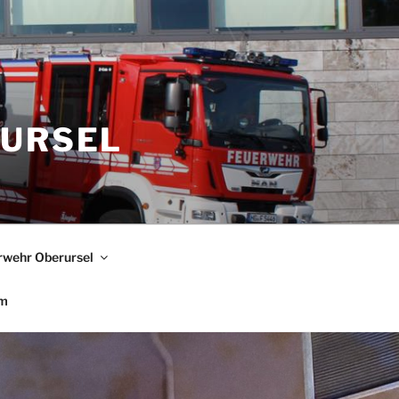
RURSEL
rwehr Oberursel
um