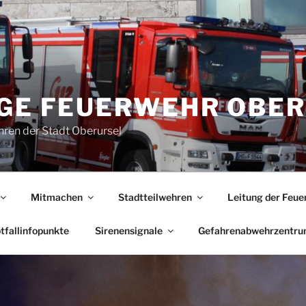
IGE FEUERWEHR OBE
ren der Stadt Oberursel
Mitmachen
Stadtteilwehren
Leitung der Feue
tfallinfopunkte
Sirenensignale
Gefahrenabwehrzentr