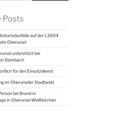
e Posts
otorradunfälle auf der L3004
ehr Oberursel
ursel unterstützt bei
in Steinbach
tlich für den Einsatzdienst
g im Oberurseler Stadtwald
Person bei Brand in
age in Oberursel-Weißkirchen