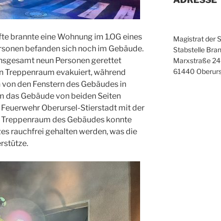
fte brannte eine Wohnung im 1.OG eines
Magistrat der 
rsonen befanden sich noch im Gebäude.
Stabstelle Bran
insgesamt neun Personen gerettet
Marxstraße 24
61440 Oberurs
en Treppenraum evakuiert, während
n von den Fenstern des Gebäudes in
Um das Gebäude von beiden Seiten
 Feuerwehr Oberursel-Stierstadt mit der
er Treppenraum des Gebäudes konnte
s rauchfrei gehalten werden, was die
stütze.