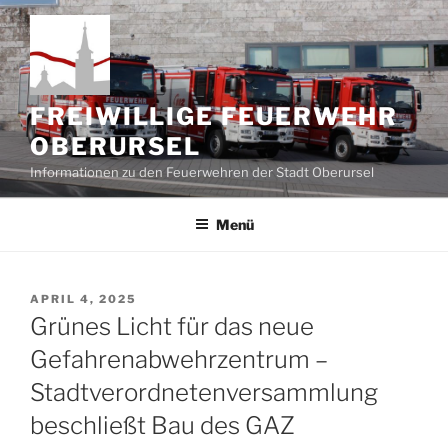
Zum
Inhalt
springen
FREIWILLIGE FEUERWEHR
OBERURSEL
Informationen zu den Feuerwehren der Stadt Oberursel
Menü
VERÖFFENTLICHT
APRIL 4, 2025
AM
Grünes Licht für das neue
Gefahrenabwehrzentrum –
Stadtverordnetenversammlung
beschließt Bau des GAZ