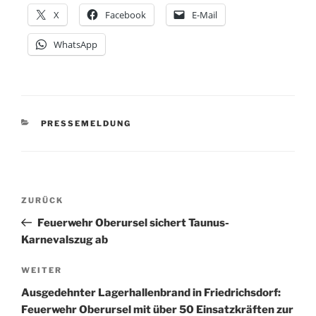
X
Facebook
E-Mail
WhatsApp
KATEGORIEN
PRESSEMELDUNG
Beitragsnavigation
Vorheriger
ZURÜCK
Beitrag
Feuerwehr Oberursel sichert Taunus-
Karnevalszug ab
Nächster
WEITER
Beitrag
Ausgedehnter Lagerhallenbrand in Friedrichsdorf:
Feuerwehr Oberursel mit über 50 Einsatzkräften zur