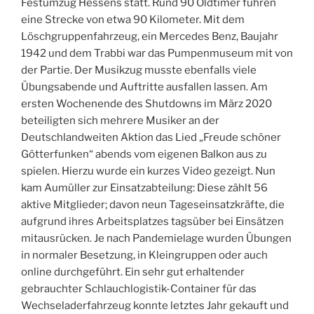
Festumzug Hessens statt. Rund 90 Oldtimer fuhren
eine Strecke von etwa 90 Kilometer. Mit dem
Löschgruppenfahrzeug, ein Mercedes Benz, Baujahr
1942 und dem Trabbi war das Pumpenmuseum mit von
der Partie. Der Musikzug musste ebenfalls viele
Übungsabende und Auftritte ausfallen lassen. Am
ersten Wochenende des Shutdowns im März 2020
beteiligten sich mehrere Musiker an der
Deutschlandweiten Aktion das Lied „Freude schöner
Götterfunken“ abends vom eigenen Balkon aus zu
spielen. Hierzu wurde ein kurzes Video gezeigt. Nun
kam Aumüller zur Einsatzabteilung: Diese zählt 56
aktive Mitglieder; davon neun Tageseinsatzkräfte, die
aufgrund ihres Arbeitsplatzes tagsüber bei Einsätzen
mitausrücken. Je nach Pandemielage wurden Übungen
in normaler Besetzung, in Kleingruppen oder auch
online durchgeführt. Ein sehr gut erhaltender
gebrauchter Schlauchlogistik-Container für das
Wechseladerfahrzeug konnte letztes Jahr gekauft und