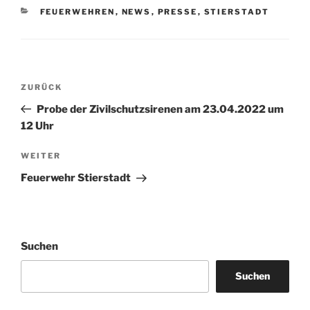
KATEGORIEN
FEUERWEHREN
,
NEWS
,
PRESSE
,
STIERSTADT
Beitragsnavigation
Vorheriger
ZURÜCK
Beitrag
Probe der Zivilschutzsirenen am 23.04.2022 um
12 Uhr
Nächster
WEITER
Beitrag
Feuerwehr Stierstadt
Suchen
Suchen