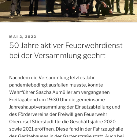
VERÖFFENTLICHT
MAI 2, 2022
AM
50 Jahre aktiver Feuerwehrdienst
bei der Versammlung geehrt
Nachdem die Versammlung letztes Jahr
pandemiebedingt ausfallen musste, konnte
Wehrführer Sascha Aumüller am vergangenen
Freitagabend um 19:30 Uhr die gemeinsame
Jahreshauptversammlung der Einsatzabteilung und
des Fördervereins der Freiwilligen Feuerwehr
Oberursel Stierstadt für die Geschäftsjahre 2020
sowie 2021 eröffnen. Diese fand in der Fahrzeughalle
des Gerätehauses in der Gartenstraße statt. Auch bei