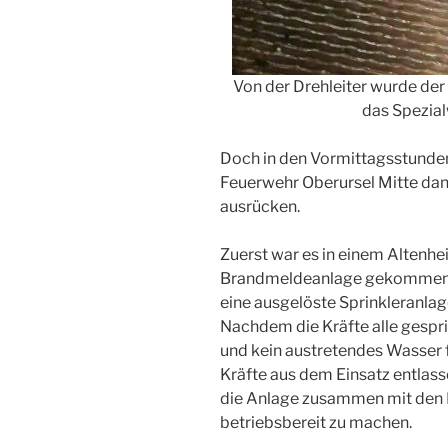
Von der Drehleiter wurde d
das Spezial
Doch in den Vormittagsstunden
Feuerwehr Oberursel Mitte dan
ausrücken.
Zuerst war es in einem Altenhe
Brandmeldeanlage gekommen. Vo
eine ausgelöste Sprinkleranlag
Nachdem die Kräfte alle gespri
und kein austretendes Wasser f
Kräfte aus dem Einsatz entlass
die Anlage zusammen mit den
betriebsbereit zu machen.