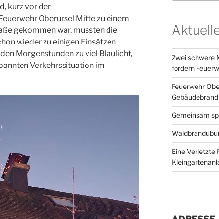
, kurz vor der
euerwehr Oberursel Mitte zu einem
Aktuell
raße gekommen war, mussten die
chon wieder zu einigen Einsätzen
 den Morgenstunden zu viel Blaulicht,
Zwei schwere M
pannten Verkehrssituation im
fordern Feuerw
Feuerwehr Ober
Gebäudebrand 
Gemeinsam spor
Waldbrandübun
Eine Verletzte 
Kleingartenanl
ADRESSE