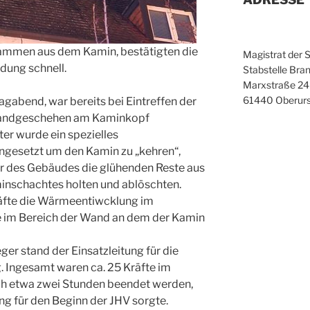
lammen aus dem Kamin, bestätigten die
Magistrat der 
dung schnell.
Stabstelle Bran
Marxstraße 24
61440 Oberurs
abend, war bereits bei Eintreffen der
 Brandgeschehen am Kaminkopf
er wurde ein spezielles
ngesetzt um den Kamin zu „kehren“,
er des Gebäudes die glühenden Reste aus
inschachtes holten und ablöschten.
Kräfte die Wärmeentiwcklung im
 im Bereich der Wand an dem der Kamin
er stand der Einsatzleitung für die
. Ingesamt waren ca. 25 Kräfte im
ach etwa zwei Stunden beendet werden,
ng für den Beginn der JHV sorgte.