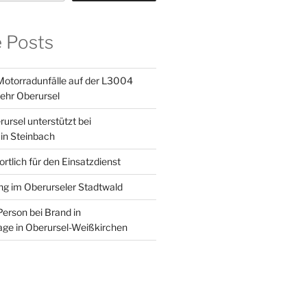
e Posts
otorradunfälle auf der L3004
ehr Oberursel
ursel unterstützt bei
in Steinbach
tlich für den Einsatzdienst
g im Oberurseler Stadtwald
Person bei Brand in
age in Oberursel-Weißkirchen