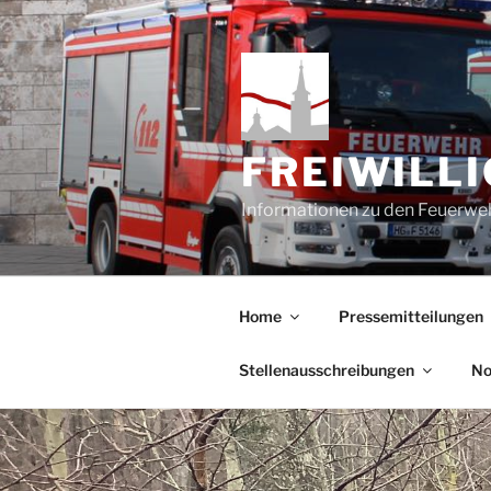
Zum
Inhalt
springen
FREIWILL
Informationen zu den Feuerweh
Home
Pressemitteilungen
Stellenausschreibungen
No