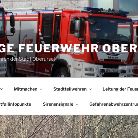
IGE FEUERWEHR OBE
ren der Stadt Oberursel
Mitmachen
Stadtteilwehren
Leitung der Feue
tfallinfopunkte
Sirenensignale
Gefahrenabwehrzentr