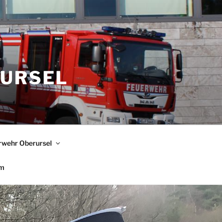
RURSEL
rwehr Oberursel
um