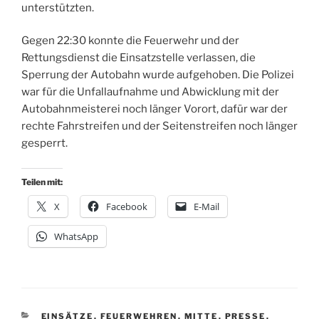
unterstützten.
Gegen 22:30 konnte die Feuerwehr und der
Rettungsdienst die Einsatzstelle verlassen, die
Sperrung der Autobahn wurde aufgehoben. Die Polizei
war für die Unfallaufnahme und Abwicklung mit der
Autobahnmeisterei noch länger Vorort, dafür war der
rechte Fahrstreifen und der Seitenstreifen noch länger
gesperrt.
Teilen mit:
X
Facebook
E-Mail
WhatsApp
KATEGORIEN
EINSÄTZE
,
FEUERWEHREN
,
MITTE
,
PRESSE
,