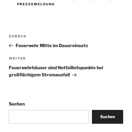
PRESSEMELDUNG
Beitragsnavigation
Vorheriger
ZURÜCK
Beitrag
Feuerwehr Mitte im Dauereinsatz
Nächster
WEITER
Beitrag
Feuerwehrhäuser sind Notfallinfopunkte bei
großflächigem Stromausfall
Suchen
Suchen