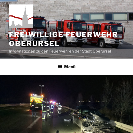
Zum
Inhalt
springen
FREIWILLIGE FEUERWEHR
OBERURSEL
Informationen zu den Feuerwehren der Stadt Oberursel
Menü