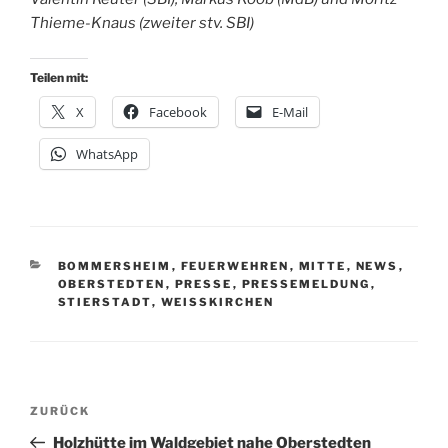
Thieme-Knaus (zweiter stv. SBI)
Teilen mit:
X
Facebook
E-Mail
WhatsApp
KATEGORIEN
BOMMERSHEIM
,
FEUERWEHREN
,
MITTE
,
NEWS
,
OBERSTEDTEN
,
PRESSE
,
PRESSEMELDUNG
,
STIERSTADT
,
WEISSKIRCHEN
Beitragsnavigation
Vorheriger
ZURÜCK
Beitrag
Holzhütte im Waldgebiet nahe Oberstedten