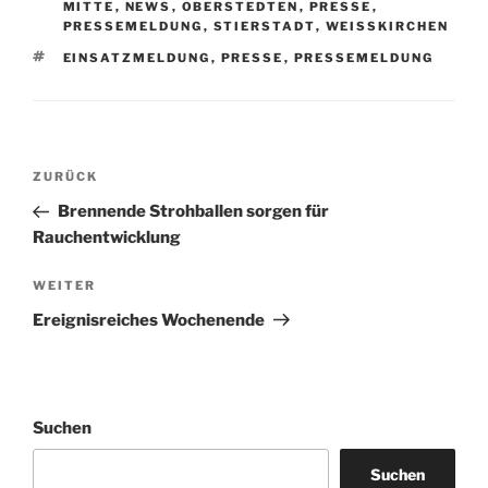
MITTE
,
NEWS
,
OBERSTEDTEN
,
PRESSE
,
PRESSEMELDUNG
,
STIERSTADT
,
WEISSKIRCHEN
SCHLAGWÖRTER
EINSATZMELDUNG
,
PRESSE
,
PRESSEMELDUNG
Beitragsnavigation
Vorheriger
ZURÜCK
Beitrag
Brennende Strohballen sorgen für
Rauchentwicklung
Nächster
WEITER
Beitrag
Ereignisreiches Wochenende
Suchen
Suchen