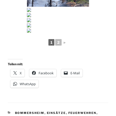
1
2
►
Teilen mit:
X
Facebook
E-Mail
WhatsApp
KATEGORIEN
BOMMERSHEIM
,
EINSÄTZE
,
FEUERWEHREN
,